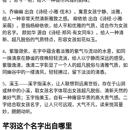
极”，思兮一名，给人一种极尽风雅的韵味。
3、乔幽幽 出自《诗经·小雅·伐木》，寓意女孩宁静、淡雅，
给人一种非常天然清新雅致之感。 柳依依 出自《诗经·小雅·
采薇》，意指杨柳依依，给人平和优雅的气质，适合作为女孩
的名字。 颜如华 源自《诗经·郑风·有女同车》，给人一种清
新、超凡脱俗的气质特点，形容女孩如花似玉。
4、紫璇潋依，名字中蕴含着淡雅的紫气与流动的水意，如同
一抹清泉在静谧的夜晚轻轻流淌，给人以宁静而深远的感受。
紫璇逸清，逸清二字彰显了一个人的超凡脱俗与清雅气质，如
同幽谷中的一缕清风，轻轻拂过，留下淡淡的清香。
5、溪玉——溪字指溪水，让人联想到远离世俗，存在于山涧
或林中的小溪，取女孩名字体现出女孩超凡脱俗、清新天然的
美好气质；玉字指美玉，自有一种雍容华贵的高大贵气感。二
字结合取女孩名字，让人只可远观，大气不凡，读来悦耳曼
妙，朗朗动听。
芊羽这个名字出自哪里