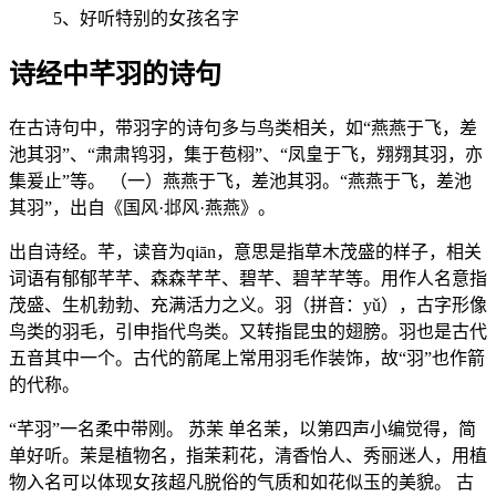
5、好听特别的女孩名字
诗经中芊羽的诗句
在古诗句中，带羽字的诗句多与鸟类相关，如“燕燕于飞，差
池其羽”、“肃肃鸨羽，集于苞栩”、“凤皇于飞，翙翙其羽，亦
集爰止”等。 （一）燕燕于飞，差池其羽。“燕燕于飞，差池
其羽”，出自《国风·邶风·燕燕》。
出自诗经。芊，读音为qiān，意思是指草木茂盛的样子，相关
词语有郁郁芊芊、森森芊芊、碧芊、碧芊芊等。用作人名意指
茂盛、生机勃勃、充满活力之义。羽（拼音：yǔ），古字形像
鸟类的羽毛，引申指代鸟类。又转指昆虫的翅膀。羽也是古代
五音其中一个。古代的箭尾上常用羽毛作装饰，故“羽”也作箭
的代称。
“芊羽”一名柔中带刚。 苏茉 单名茉，以第四声小编觉得，简
单好听。茉是植物名，指茉莉花，清香怡人、秀丽迷人，用植
物入名可以体现女孩超凡脱俗的气质和如花似玉的美貌。 古