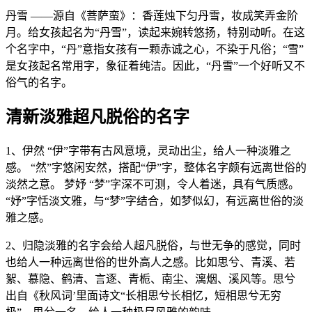
丹雪 ——源自《菩萨蛮》：香莲烛下匀丹雪，妆成笑弄金阶
月。给女孩起名为“丹雪”，读起来婉转悠扬，特别动听。在这
个名字中，“丹”意指女孩有一颗赤诚之心，不染于凡俗；“雪”
是女孩起名常用字，象征着纯洁。因此，“丹雪”一个好听又不
俗气的名字。
清新淡雅超凡脱俗的名字
1、伊然 “伊”字带有古风意境，灵动出尘，给人一种淡雅之
感。 “然”字悠闲安然，搭配“伊”字，整体名字颇有远离世俗的
淡然之意。 梦妤 “梦”字深不可测，令人着迷，具有气质感。
“妤”字恬淡文雅，与“梦”字结合，如梦似幻，有远离世俗的淡
雅之感。
2、归隐淡雅的名字会给人超凡脱俗，与世无争的感觉，同时
也给人一种远离世俗的世外高人之感。比如思兮、青溪、若
絮、慕隐、鹤清、言逐、青栀、南尘、漓烟、溪风等。思兮
出自《秋风词’里面诗文“长相思兮长相忆，短相思兮无穷