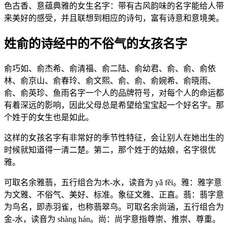
色古香、意蕴典雅的女生名字：带有古风韵味的名字能给人带
来美好的感受，并且联想到相应的诗句，富有诗意和意境美。
姓俞的诗经中的不俗气的女孩名字
俞巧如、俞杰希、俞清福、俞二陆、俞幼君、俞、俞、俞依
林、俞京山、俞春玲、俞文熙、俞、俞、俞婉希、俞晓雨、
俞、俞英珍、鱼雨名字一个人的品牌符号，对每个人的命运都
有着深远的影响，因此父母总是希望给宝宝起一个好名字。那
个姓于的女生也是如此。
这样的女孩名字有非常好的季节性特征，会让别人在她出生的
时候就知道得一清二楚。第二，那个姓于的姑娘，名字很优
雅。
可取名余雅翡，五行组合为木-水，读音为 yǎ fěi。雅：雅字意
为文雅、不俗气、美好、标准。象征文雅、正直。翡：翡字意
为鸟名，即赤羽雀，也称翡翠鸟。可取名余尚涵，五行组合为
金-水，读音为 shàng hán。尚：尚字意指尊崇、推崇、尊重。