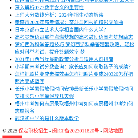
山西省高考排名2024 山西省高考排名8000能考什么大学
深入解析0777数字含义的重要性
上师大分数线分析：2024年招生动态解读
孝感市2020年高考情况：奋斗与回报的精彩交响曲
日本京都市立艺术大学相当国内什么大学？
高考梦想语录那些点燃梦想的高考鼓励语高考梦想励志
梦幻西游科举答题技巧 梦幻西游科举答题器攻略，轻松
应对科举考试，提升答题效率 梦
2021年山西当兵最新政策分析与适用人群指南
小学期末考试分数查询：家长应如何获取孩子的成绩？
怎样把照片变成素描效果怎样把照片变成240320怎样把
照片变成蓝底
长乐小学暑假放假时间安排最新长乐小学暑假放假时间
安排长乐小学暑假放几天假
梧州中考如何志愿录取梧州中考如何志愿梧州中考如何
志愿报名
武汉初中学的是什么版本教学
© 2025
保定职校招生
-
闽ICP备2023011820号
-
网站地图