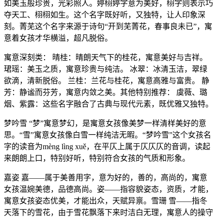
如美玉般珍贵，光彩照人。婷栩婷字意为美好，栩字则表示巧
夺天工、栩栩如生。这个名字既好听，又独特，让人印象深
刻。菁芜这个名字来源于诗句“开到芜菁花，春事良未已”，寓
意着女孩才华横溢，超凡脱俗。
寓意深刻类： 晴桂：晴朗天气下的桂花，寓意美好与吉祥。
珺瑶：美玉之质，寓意珍贵与纯洁。 冰翠：冰清玉洁，翠绿
欲滴，清新脱俗。 兰桂：兰花与桂花，寓意高雅与富贵。 静
芳：静谧而芬芳，寓意内敛之美。其他特别推荐： 虞薇、璐
烟、紫露：这些名字融合了古典与现代元素，既优雅又独特。
梦吟雪 “梦”寓意梦幻，是寓意女孩像美梦一样清样美好的意
思。“雪”寓意女孩像白雪一样纯洁无暇。“梦吟雪”这个女孩名
字的读音为mèng lìng xuě，在平仄上属于仄仄仄的音调，读起
来朗朗上口，特别好听，特别符合女孩的气质和形象。
嘉姿 嘉——属于美善用字，意为好的，善的，高尚的，寓意
女孩温婉美德，品德高尚。姿——指容貌姿态，资质，才能，
寓意女孩姿态优美，才能出众，天赋异禀。雪珊 雪——指冬
天落下的雪花，由于雪花飘落下来时洁白无理，寓意人的操守