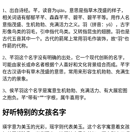
1、出自诗经。芊，读音为qiān，意思是指草木茂盛的样子，
相关词语有郁郁芊芊、森森芊芊、碧芊、碧芊芊等。用作人名
意指茂盛、生机勃勃、充满活力之义。羽（拼音：yǔ），古字
形像鸟类的羽毛，引申指代鸟类。又转指昆虫的翅膀。羽也是
古代五音其中一个。古代的箭尾上常用羽毛作装饰，故“羽”也
作箭的代称。
2、芊羽这个名字没有明确的出处，它一个现代创新的名字，
可能由家长或命名者根据个人喜好和文化背景组合而成。芊字
在古汉语中有草木茂盛的意思，常用来形容生机勃勃、充满生
活力的景象。
3、侯芊羽这个名字是寓意生机勃勃、充满活力、有大展宏图
之抱负。芊”带有“艹”字根，属牛喜用字。
好听特别的女孩名字
瑛字意为美玉的光彩，瑶字则代表美玉。这个名字寓意着女孩